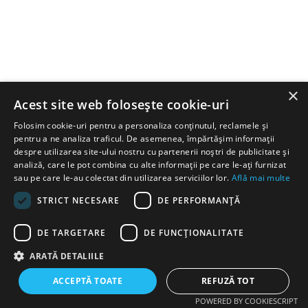
Pagina nu a fost găsită!
ÎNAPOI LA ACASĂ
×
Acest site web folosește cookie-uri
Folosim cookie-uri pentru a personaliza conținutul, reclamele și
pentru a ne analiza traficul. De asemenea, împărtășim informații
2015-2026
«Albero»®
. Toate drepturile rezervate.
despre utilizarea site-ului nostru cu partenerii noștri de publicitate și
Politica de Confidențialitate
analiză, care le pot combina cu alte informații pe care le-ați furnizat
sau pe care le-au colectat din utilizarea serviciilor lor.
Află mai multe
STRICT NECESARE
DE PERFORMANȚĂ
DE TARGETARE
DE FUNCŢIONALITATE
ARATĂ DETALIILE
ACCEPTĂ TOATE
REFUZĂ TOT
POWERED BY COOKIESCRIPT